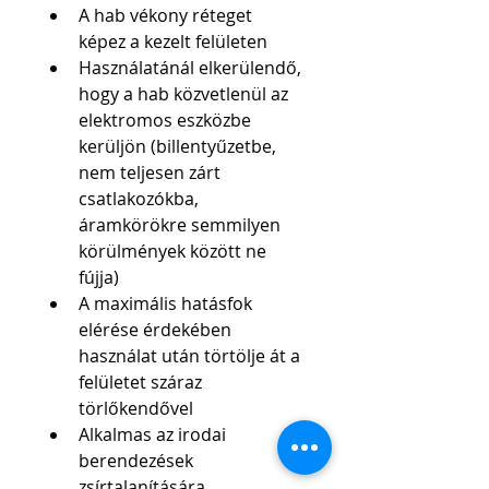
A hab vékony réteget 
képez a kezelt felületen
Használatánál elkerülendő, 
hogy a hab közvetlenül az 
elektromos eszközbe 
kerüljön (billentyűzetbe, 
nem teljesen zárt 
csatlakozókba, 
áramkörökre semmilyen 
körülmények között ne 
fújja)
A maximális hatásfok 
elérése érdekében 
használat után törtölje át a 
felületet száraz 
törlőkendővel
Alkalmas az irodai 
berendezések 
zsírtalanítására