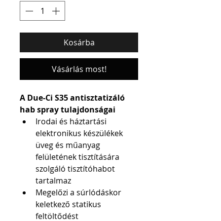
Kosárba
Vásárlás most!
A Due-Ci S35 antisztatizáló 
hab spray tulajdonságai
Irodai és háztartási 
elektronikus készülékek 
üveg és műanyag 
felületének tisztítására 
szolgáló tisztítóhabot 
tartalmaz
Megelőzi a súrlódáskor 
keletkező statikus 
feltöltődést