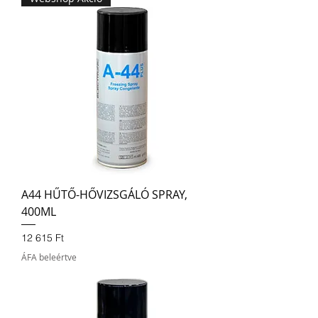
A44 HŰTŐ-HŐVIZSGÁLÓ SPRAY,
400ML
Ár
12 615 Ft
ÁFA beleértve