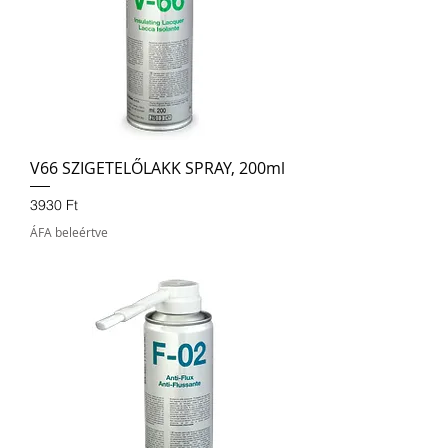
V66 SZIGETELŐLAKK SPRAY, 200ml
Ár
3930 Ft
ÁFA beleértve