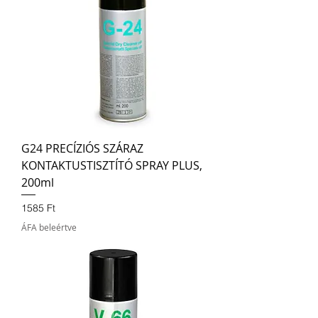
G24 PRECÍZIÓS SZÁRAZ
KONTAKTUSTISZTÍTÓ SPRAY PLUS,
200ml
Ár
1585 Ft
ÁFA beleértve