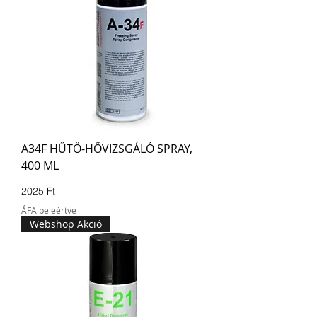
A34F HŰTŐ-HŐVIZSGÁLÓ SPRAY,
400 ML
Ár
2025 Ft
ÁFA beleértve
Webshop Akció