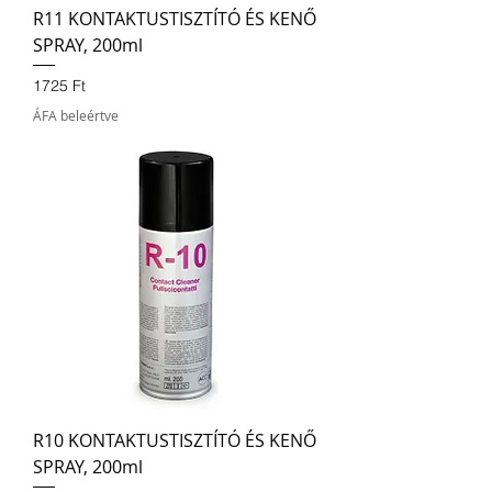
R11 KONTAKTUSTISZTÍTÓ ÉS KENŐ
SPRAY, 200ml
Ár
1725 Ft
ÁFA beleértve
R10 KONTAKTUSTISZTÍTÓ ÉS KENŐ
SPRAY, 200ml