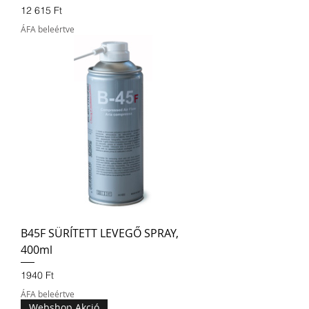
Ár
12 615 Ft
ÁFA beleértve
B45F SÜRÍTETT LEVEGŐ SPRAY,
400ml
Ár
1940 Ft
ÁFA beleértve
Webshop Akció