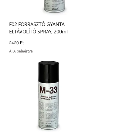
F02 FORRASZTÓ GYANTA
ELTÁVOLÍTÓ SPRAY, 200ml
Ár
2420 Ft
ÁFA beleértve