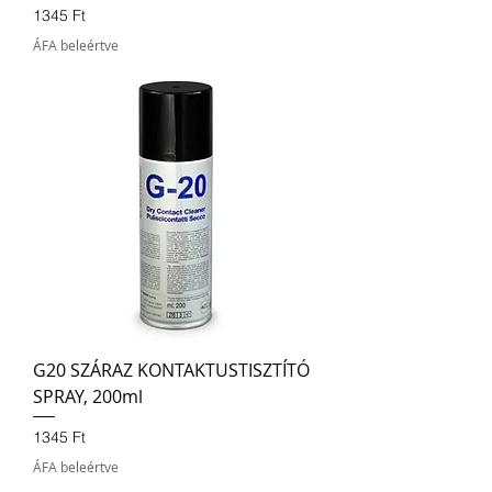
Ár
1345 Ft
ÁFA beleértve
G20 SZÁRAZ KONTAKTUSTISZTÍTÓ
SPRAY, 200ml
Ár
1345 Ft
ÁFA beleértve