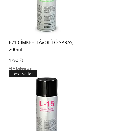
E21 CÍMKEELTÁVOLÍTÓ SPRAY,
200ml
Ár
1790 Ft
ÁFA beleértve
Best Seller