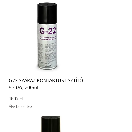
G22 SZÁRAZ KONTAKTUSTISZTÍTÓ
SPRAY, 200ml
Ár
1865 Ft
ÁFA beleértve