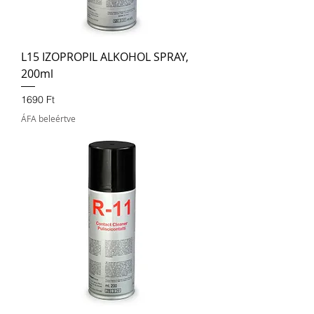
L15 IZOPROPIL ALKOHOL SPRAY,
200ml
Ár
1690 Ft
ÁFA beleértve