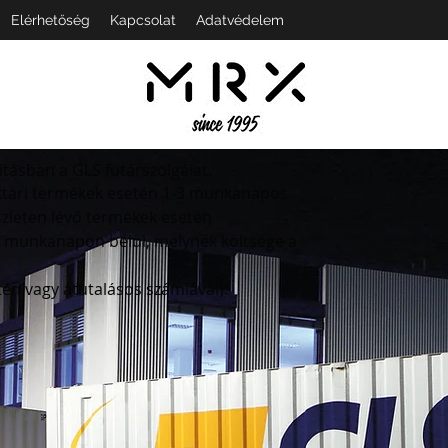
Elérhetőség
Kapcsolat
Adatvédelem
tásban a GLS futárszolgálat. ​
aktári termékek esetén 1-3 munkanapos
észleten lévő termékek esetén
y munkanapon belül, melynek költsége a
etén vagy átutalásos számlával):