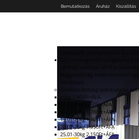
Bemutatkozás
Áruház
Kiszállítás
Szerződött partnerünk az áruszállí
GLS csomagküldő szolgálattal (r
várható szállítási idő*) a raktárk
Magyarország teljes területén eg
következő:
Szállítási költség (előre utalás es
<5kg 1.600Ft+ÁFA
5.01-10kg 1.650Ft+ÁFA
10.01-15kg 1.780Ft+ÁFA
15.01-20kg 1.900Ft+ÁFA
20.01-25kg 1.950Ft+ÁFA
25.01-30kg 2.150Ft+ÁFA