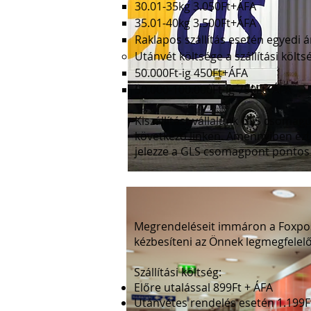
30.01-35kg 3.050Ft+ÁFA
35.01-40kg 3.500Ft+ÁFA
Raklapos szállítás esetén egyedi 
Utánvét költsége a szállítási költs
50.000Ft-ig 450Ft+ÁFA
50.000-100.000Ft-ig 750Ft+ÁFA
Kiszállítást vállalunk GLS csomagp
következő
linken
. Amennyiben ezt 
jelezze a GLS csomagpont pontos
Megrendeléseit immáron a Foxpos
kézbesíteni az Önnek legmegfel
Szállítási költség:
Előre utalással 899Ft + ÁFA
Utánvétes rendelés esetén 1.199