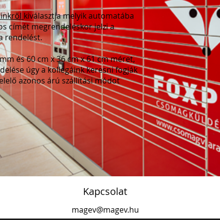
linkről
kiválasztja melyik automatába
os címét megrendeléskor jelzi a
a rendelést.
gramm és 60 cm x 36 cm x 61 cm méret,
elése úgy a kollegáink keresni fogják
elelő azonos árú szállítási módot
Kapcsolat
magev@magev.hu