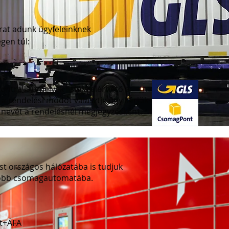
árat adunk ügyfeleinknek
égen túl:
ontra is amelyek listája elérhető a
a rendelési módot választja úgy kérjük
 nevét a rendelésnél megjegyzésként.
t országos hálózatába is tudjuk
előbb csomagautomatába.
Ft+ÁFA