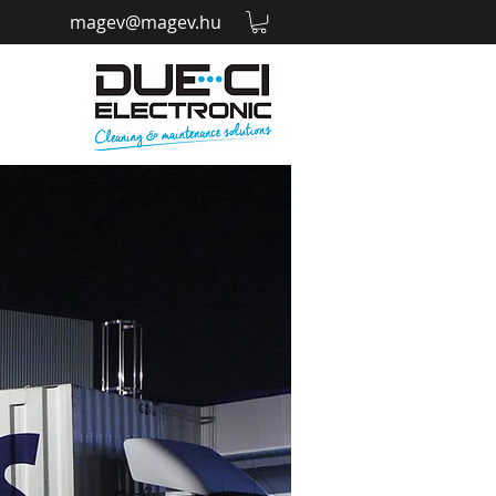
magev@magev.hu