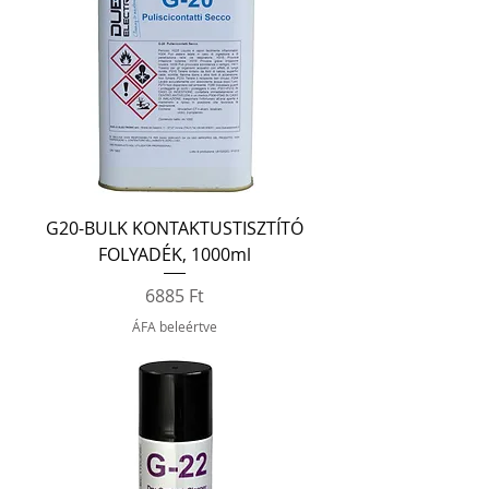
G20-BULK KONTAKTUSTISZTÍTÓ
FOLYADÉK, 1000ml
Ár
6885 Ft
ÁFA beleértve