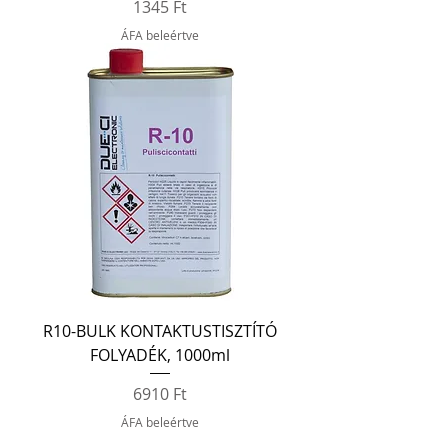
Ár
1345 Ft
ÁFA beleértve
R10-BULK KONTAKTUSTISZTÍTÓ
FOLYADÉK, 1000ml
Ár
6910 Ft
ÁFA beleértve